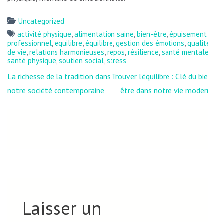
Uncategorized
activité physique
,
alimentation saine
,
bien-être
,
épuisement
professionnel
,
equilibre
,
équilibre
,
gestion des émotions
,
qualité
de vie
,
relations harmonieuses
,
repos
,
résilience
,
santé mentale
,
santé physique
,
soutien social
,
stress
Navigation
La richesse de la tradition dans
Trouver l’équilibre : Clé du bien-
de
notre société contemporaine
être dans notre vie moderne
l’article
Laisser un