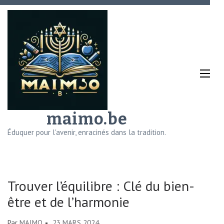
Aller
au
contenu
(Pressez
Entrée)
maimo.be
Éduquer pour l'avenir, enracinés dans la tradition.
Trouver l’équilibre : Clé du bien-
être et de l’harmonie
Par
MAIMO
23 MARS 2024